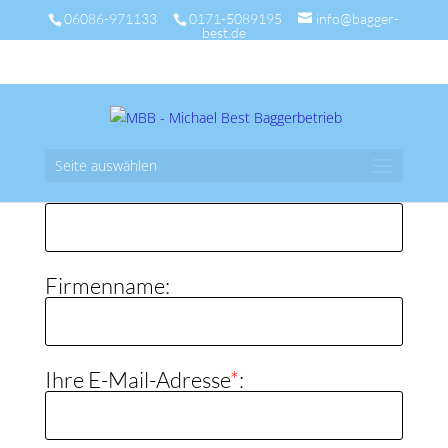
06086-971133
0171-5089195
info@bagger-
best.de
Seite auswählen
Ihr Name
*
:
Firmenname:
Ihre E-Mail-Adresse
*
: