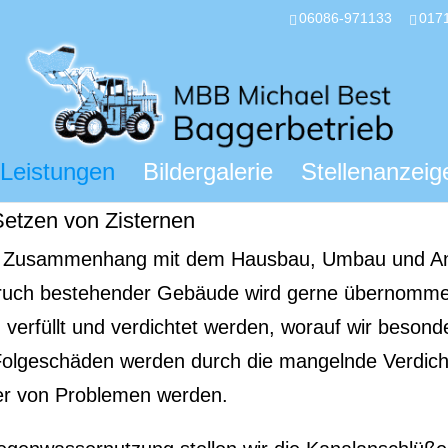
06086-971133
017
Leistungen
Bildergalerie
Stellenanzeig
Setzen von Zisternen
e im Zusammenhang mit dem Hausbau, Umbau und A
bbruch bestehender Gebäude wird gerne übernomme
verfüllt und verdichtet werden, worauf wir beson
Folgeschäden werden durch die mangelnde Verdic
ser von Problemen werden.