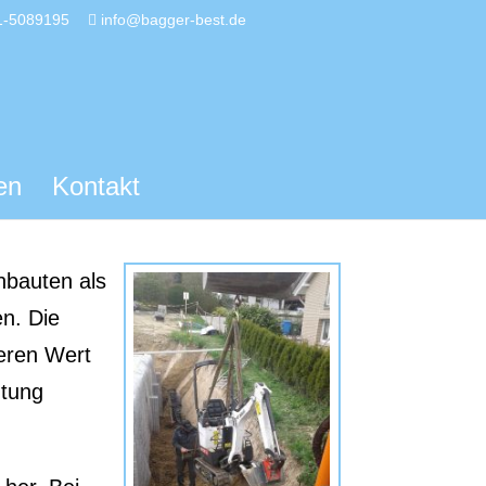
1-5089195
info@bagger-best.de
en
Kontakt
nbauten als
n. Die
deren Wert
htung